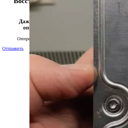
Восстанавливаем данные в 98%
случаев!
Даже, если носитель информации не
определяется, стучит или пищит.
Отправьте заявку на
бесплатную
диагностику
Отправить