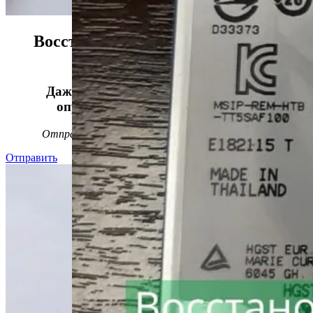
Восстанавливаем данные в 98%
случаев!
Даже, если носитель информации не
определяется, стучит или пищит.
Отправьте заявку на
бесплатную
диагностику
Отправить