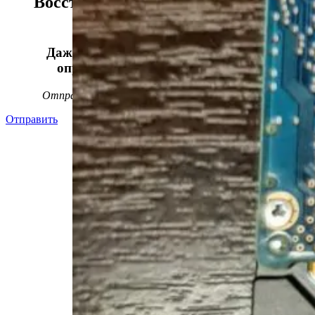
Восстанавливаем данные в 98%
случаев!
Даже, если носитель информации не
определяется, стучит или пищит.
Отправьте заявку на
бесплатную
диагностику
Отправить